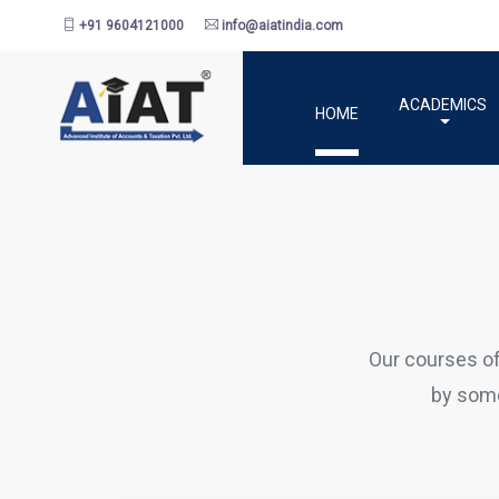
+91 9604121000
info@aiatindia.com
ACADEMICS
HOME
Our courses o
by some