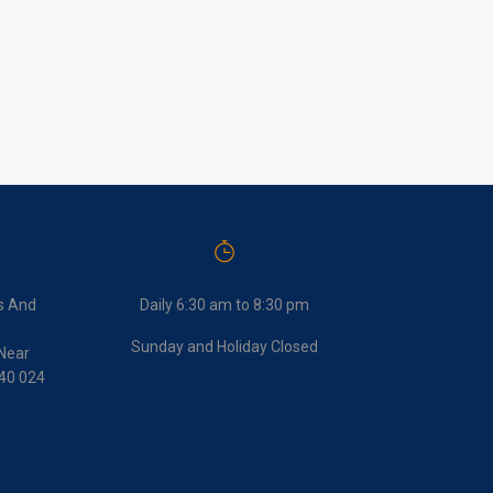
s And
Daily 6:30 am to 8:30 pm
Sunday and Holiday Closed
Near
440 024