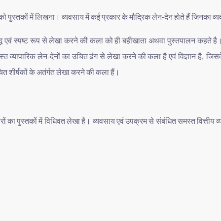
को
पुस्तकों
में
लिखना।
व्यवसाय
में
कई
प्रकार
के
मौद्रिक
लेन
देन
होते
हैं
जिनका
व्
-
्ध
एवं
स्पष्ट
रूप
से
लेखा
करने
की
कला
को
ही
बहीखाता
अथवा
पुस्तपालन
कहते
है
स्त
व्यापारिक
लेन
देनों
का
उचित
ढंग
से
लेखा
करने
की
कला
है
एवं
विज्ञान
है
जिसक
-
,
ित
शीर्षकों
के
अतंर्गत
लेखा
करने
की
कला
हैं।
रों
का
पुस्तकों
में
विधिवत
लेखा
है।
व्यवसाय
एवं
उपक्रम
से
संबंधित
समस्त
वित्तीय
व