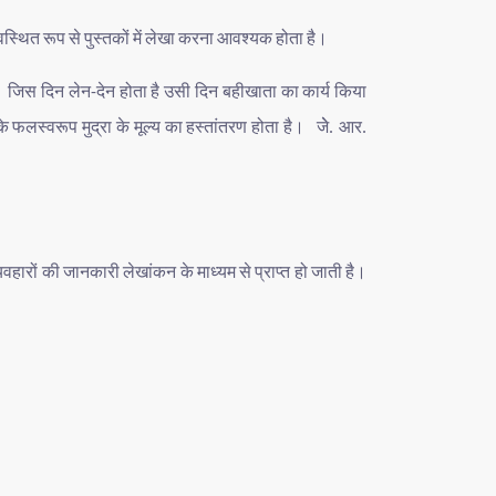
यवस्थित
रूप
से
पुस्तकों
में
लेखा
करना
आवश्यक
होता
है।
।
जिस
दिन
लेन
देन
होता
है
उसी
दिन
बहीखाता
का
कार्य
किया
-
े
फलस्वरूप
मुद्रा
के
मूल्य
का
हस्तांतरण
होता
है।
जेे
आर
.
.
्यवहारों
की
जानकारी
लेखांकन
के
माध्यम
से
प्राप्त
हो
जाती
है।