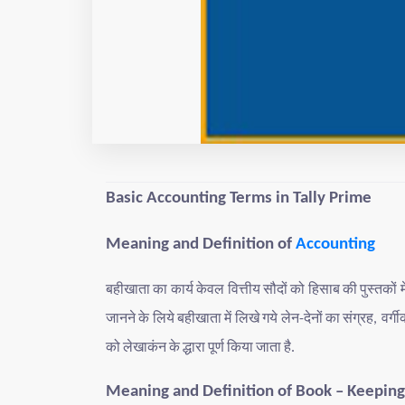
Basic Accounting Terms in Tally Prime
Meaning and Definition of
Accounting
बहीखाता
का
कार्य
केवल
वित्तीय
सौदों
को
हिसाब
की
पुस्तकों
म
जानने
के
लिये
बहीखाता
में
लिखे
गये
लेन
देनों
का
संग्रह
वर्ग
-
,
को
लेखाकंन
के
द्धारा
पूर्ण
किया
जाता
है
.
Meaning and Definition of Book – Keeping