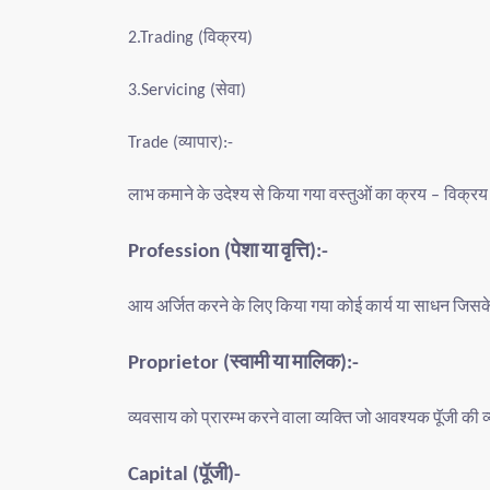
विक्रय
2.Trading (
)
सेवा
3.Servicing (
)
व्यापार
Trade (
):-
लाभ
कमाने
के
उदेश्य
से
किया
गया
वस्तुओं
का
क्रय
विक्रय
–
पेशा
या
वृत्ति
Profession (
):-
आय
अर्जित
करने
के
लिए
किया
गया
कोई
कार्य
या
साधन
जिसक
स्वामी
या
मालिक
Proprietor (
):-
व्यवसाय
को
प्रारम्भ
करने
वाला
व्यक्ति
जो
आवश्यक
पूॅजी
की
व
पूॅजी
Capital (
)-