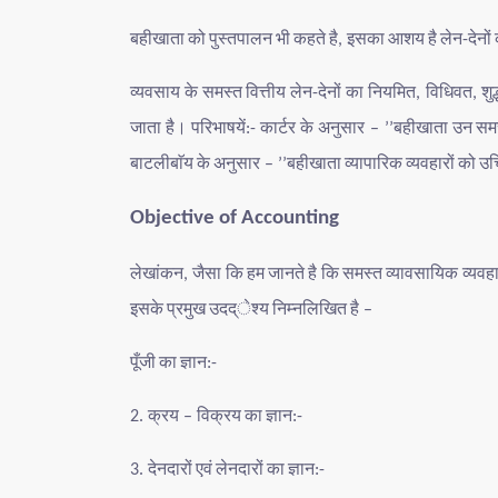
बहीखाता
को
पुस्तपालन
भी
कहते
है
इसका
आशय
है
लेन
देनों
,
-
व्यवसाय
के
समस्त
वित्तीय
लेन
देनों
का
नियमित
विधिवत
शुद
-
,
,
जाता
है।
परिभाषयें
कार्टर
के
अनुसार
बहीखाता
उन
सम
:-
– ’’
बाटलीबाॅय
के
अनुसार
बहीखाता
व्यापारिक
व्यवहारों
को
उच
– ’’
Objective of Accounting
लेखांकन
जैसा
कि
हम
जानते
है
कि
समस्त
व्यावसायिक
व्यवहा
,
इसके
प्रमुख
उदद्ेश्य
निम्नलिखित
है
–
पूँजी
का
ज्ञान
:-
क्रय
विक्रय
का
ज्ञान
2.
–
:-
देनदारों
एवं
लेनदारों
का
ज्ञान
3.
:-