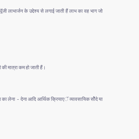
पॅूजी
लाभार्जन
के
उद्देश्य
से
लगाई
जाती
हैं
लाभ
का
वह
भाग
जो
ी
की
मात्रा
कम
हो
जाती
हैं।
ा
का
लेना
देना
आदि
आर्थिक
क्रियाएॅ
व्यावसायिक
सोैेदे
या
–