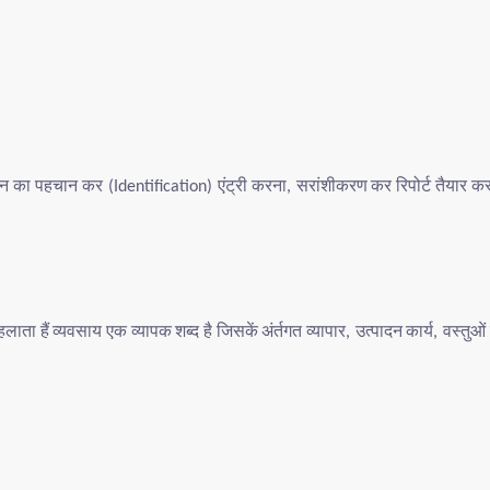
ेन
का
पहचान
कर
एंट्री
करना
सरांशीकरण
कर
रिपोर्ट
तैयार
कर
(Identification)
,
हलाता
हैं
व्यवसाय
एक
व्यापक
शब्द
है
जिसकें
अंर्तगत
व्यापार
उत्पादन
कार्य
वस्तुओं
,
,