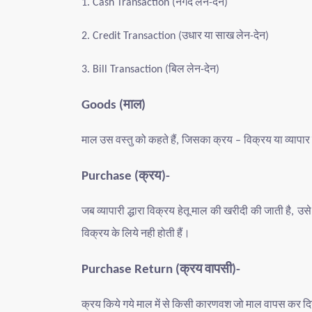
नगद
लेन
देन
1. Cash Transaction (
-
)
उधार
या
साख
लेन
देन
2. Credit Transaction (
-
)
बिल
लेन
देन
3. Bill Transaction (
-
)
माल
Goods (
)
माल
उस
वस्तु
को
कहते
हैं
जिसका
क्रय
विक्रय
या
व्यापार
,
–
क्रय
Purchase (
)-
जब
व्यापारी
द्धारा
विक्रय
हेतू
माल
की
खरीदी
की
जाती
है
उसे
,
विक्रय
के
लिये
नही
होती
हैं।
क्रय
वापसी
Purchase Return (
)-
क्रय
किये
गये
माल
में
से
किसी
कारणवश
जो
माल
वापस
कर
दि