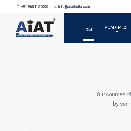
+91 9604121000
info@aiatindia.com
ACADEMICS
HOME
Our courses o
by some