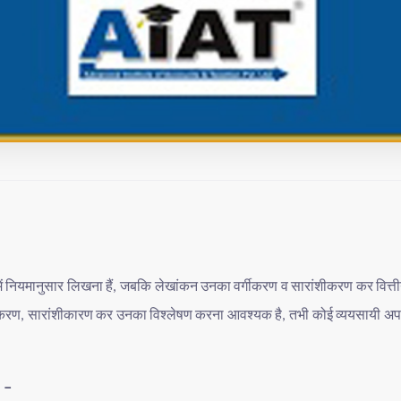
ें
नियमानुसार
लिखना
हैं
जबकि
लेखांकन
उनका
वर्गीकरण
व
सारांशीकरण
कर
वित्त
,
ीकरण
सारांशीकारण
कर
उनका
विश्लेषण
करना
आवश्यक
है
तभी
कोई
व्ययसायी
अप
,
,
 –