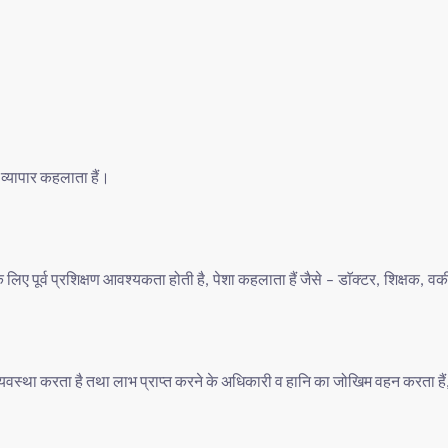
व्यापार
कहलाता
हैं।
े
लिए
पूर्व
प्रशिक्षण
आवश्यकता
होती
है
पेशा
कहलाता
हैं
जैसे
डाॅक्टर
शिक्षक
वक
,
–
,
,
्यवस्था
करता
है
तथा
लाभ
प्राप्त
करने
के
अधिकारी
व
हानि
का
जोखिम
वहन
करता
हैं