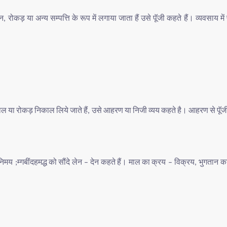
न
रोकड़
या
अन्य
सम्पत्ति
के
रूप
में
लगाया
जाता
हैं
उसे
पूॅजी
कहते
हैं।
व्यवसाय
में
,
ाल
या
रोकड़
निकाल
लिये
जाते
हैं
उसे
आहरण
या
निजी
व्यय
कहते
है।
आहरण
से
पॅूज
,
निमय
म्गबींदहमद्ध
को
सौंदे
लेन
देन
कहते
हैं।
माल
का
क्रय
विक्रय
भुगतान
क
;
–
–
,