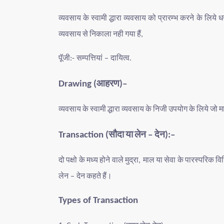
व्यवसाय
के
स्वामी
द्धारा
व्यवसाय
को
प्रारम्भ
करने
के
लिये
ध
व्यवसाय
से
निकाला
नही
गया
हैं
,
पूॅजी
सम्पत्तियां
दायित्व
:-
–
.
आहरण
Drawing (
)–
व्यवसाय
के
स्वामी
द्धारा
व्यवसाय
के
निजी
उपयोग
के
लिये
जो
म
सौदा
या
लेन
देन
Transaction (
–
):–
दो
पक्षो
के
मध्य
होने
वाले
मुद्रा
माल
या
सेवा
के
पारस्परिक
वि
,
लेन
देन
कहते
हैं।
–
Types of Transaction